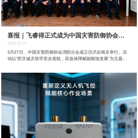
喜报｜飞睿得正式成为中国灾害防御协会消防分会首批会员单位
2026-03-31
3月27日，中国灾害防御协会消防分会成立仪式在南京举行。活
动以“防灾减灾筑牢安全底线，应急保障赋能枢纽发展”为主题，
通过实地调研、座谈交流等形式，一体化推进区域应急安全保障
水平提升与产业协同发展。 中国灾害防御协会会长、应急管理部
原副部长郑国光，中国灾害防御协会消防分会理事长周详、副理
事长李立志等出席并为新会员颁发会员证。飞睿得凭借在消防应
急领域的技术积累与实践成效，正式成为中国灾害防御协会会员
单位。 关于中国灾害防御协会 中国灾害防御协会成立于1987
年，是全国性、专业性、公益性国家一级社团组织，也是全国唯
一的综合性防灾减灾救灾社会组织。协会汇聚了全国防灾减灾、
消防应急、安全防控领域顶尖专家与优质资源，致力于构建全链
条、全方位、全覆盖的防灾减灾体系。 作为消防分会设立伊始
遴选的首批会员单位，标志着飞睿得在防灾减灾救灾领域迈出坚
实的一步，是行业对我司的高度认可，同时也赋予了一份沉甸甸