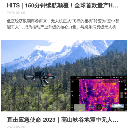
HiTS | 150分钟续航颠覆！全球首款量产H15氢能AI工业无人机破局而来
2026-02-06
低空经济浪潮席卷而来，无人机正从“飞行的相机”转变为“空中智
能工人”，成为推动产业升级的核心力量。与娱乐消费级无人机不
同，工业无人机在农业植保、测绘、安防巡检、物流运输等场景
中承担着高强度、高价值的作业任务，已成为企业降本增效的关
键抓手。 然而，在千亿级市场的广阔前景下，工业无人机仍面临
瓶颈。目前大多数产品依赖锂电池，其局限显而易见： ❎ 续航
短暂：工业巡检仅50分钟，载重飞行短至10分钟 ❎ 温度局限：
工作范围仅-20℃~50℃，极寒、高海拔地区直接“罢工” ❎ 覆盖
有限：飞行半径仅5公里，难以支撑大范围任务作业任务 ❎ 补能
繁琐：N多电池循环，效率低、成本高 与此同时，氢能无人机
被视为破局方向，但市面上多数产品仍处于探索期，存在明显短
板：锂电改装机，缺乏一体化设计，工艺与可靠性不足；处于小
批量生产，多为试验机；AI能力缺乏等等，这些痛点使得氢能无
人机迟迟难以实现真正的规模化落地。 瓶颈所在，正是突破所
向。 △ H15 AI...
直击应急使命·2023｜高山峡谷地震中无人机的应用
2023-05-30