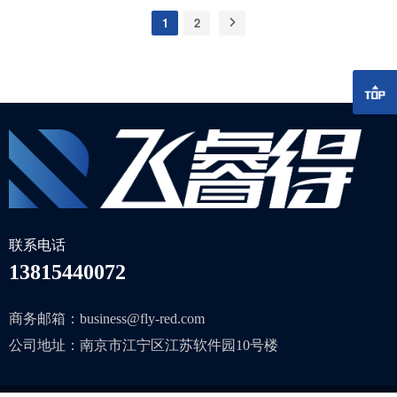
经初步了解，起火建筑为钢结构厂房，主要燃烧物是聚丙烯，
1
2
具有易燃不易灭的化学特性。在沟通保障需求后，联盟成员迅速
部署大疆 Mavic 3T 无人机，提供高空侦查视角并开展全景图拍
摄。通过大疆司空 2 平台将采集的信息进行汇总呈现，助力救援
指挥部对灾情的研判和力量部署。 司空 2 汇总信息，高效协同
火灾现场，持续燃烧导致的高温令大跨度钢结构厂房存在随时垮
塌的可能，一线救援人员抵近侦查将面临巨大风险。为精确判断
火点，使用 Mavic 3T 的热成像相机，通过点测温、区域测温、
温度警报等功能来设置测温区间，高效剔除烟雾干扰以进行火点
定位，快速辨别火势走向，使得指挥部在确保一线救援人员安全
的前提下，也能进一步掌握火势信息。 红外热成像画面 红外热
成像实时监测 洞察燃烧趋势 ...
联系电话
13815440072
商务邮箱：business@fly-red.com
公司地址：南京市江宁区江苏软件园10号楼