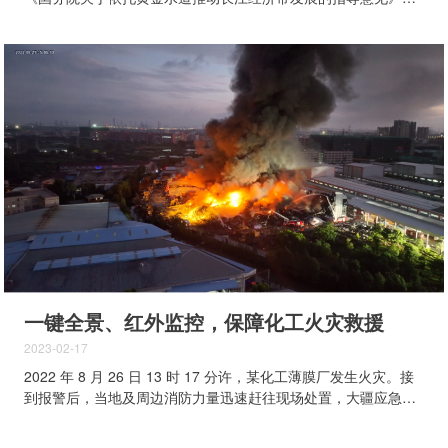
确指出，要建设长江干线全方位覆盖、全天候运行、具备快速反
应能力的水上安全监管和应急救助体系。 南京海事局是江苏海
事局最大的分支机构，其管辖的长江南京干线全长 98 公里，年
进出港船舶达 24.65 万艘次，辖区通航环境复杂，安全监管难度
大。 长江流域船舶众多，通航环境复杂 巡航是海事部门保障水
上安全的重要方式。传统船艇巡航方式，最少需要两名执法人
员、两名船员组成一个班组，驾驶巡逻艇以固定航路进行巡航，
占用人力资源多，巡逻艇反应速度慢，使用成本较高。常规飞手
的无人机巡航是近年来新兴的巡航工作方式，但对飞手技术水平
要求高，操作门槛较高。 因此，减少对人员依托，引进无人
化、智能化、系统化的巡航技术对管辖水域进行有效监视和控制
尤为重要。 传统监管、飞手模式和机场模式巡航对比 为保障长
江航运安全，有力补充现有巡航手段，南京海事局选择大疆机场
进行无人机场沿江网格化部署应...
一键全景、红外监控，保障化工火灾救援
2023-02-17
2022 年 8 月 26 日 13 时 17 分许，某化工薄膜厂发生火灾。接
到报警后，当地及周边消防力量迅速赶往现场处置，大疆应急联
盟也第一时间就近协调联盟成员，配合消防救援单位开展灾情侦
查协助工作。 灾情现场 无人机高空态势感知 助力复杂火情研判