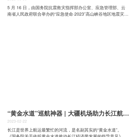
5 月 16 日，由国务院抗震救灾指挥部办公室、应急管理部、云
南省人民政府联合举办的“应急使命·2023”高山峡谷地区地震灾害
空地一体化联合救援演习在云南丽江等地举行。 演习模拟云南
省丽江市玉龙县白沙镇发生 7.6 级地震后，建筑物坍塌损毁，人
员埋压被困，震区道路、电力、供水、通信中断，多点发生山体
滑坡等次生灾害，大量游客被困景区等场景。 地震发生后，各
方应急救援力量迅速赶赴震区。为快速、全面掌握灾情信息，现
场采用大量无人机开展应急侦查。一起来看看本次演习中无人机
都有哪些应用！ 中国国际救援队使用无人机进行废墟建模工作。
万端武 摄 无人机群快速到场侦查 全方位、立体式 精准高效救
援，查明灾情为先。消防队伍在灾后第一时间使用无人机对灾区
现场态势开展全方位、立体式侦查。对重点受灾区域，无人机低
空飞行抵近侦查。应用经纬 M300 RTK 无人机多机集群，可高效
采集并重建灾区三维模型，为救援指挥部研判灾情、测算受灾面
积、部署救援力量等提供可视化数据支撑。 小型无人机室内侦查
红外相...
“黄金水道”巡航神器 | 大疆机场助力长江航运安全
2023-02-22
长江是世界上航运最繁忙的河流，是名副其实的“黄金水道”。
《国务院关于依托黄金水道推动长江经济带发展的指导意见》明